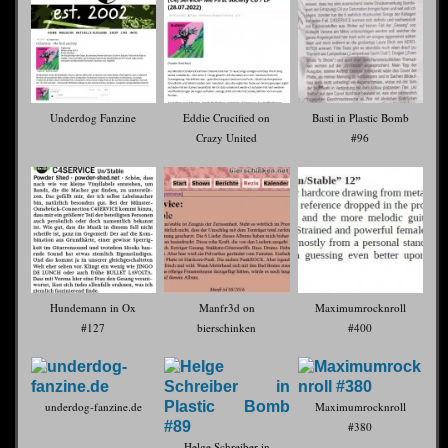
Underdog Fanzine
Eddie Crucified on
Basti in Plastic Bomb
Crazy United
#96
Hundemann in Ox
Manfr3d on
Maximumrocknroll
#127
bierschinken
#400
underdog-fanzine.de
Maximumrocknroll
#380
Helge Schreiber in