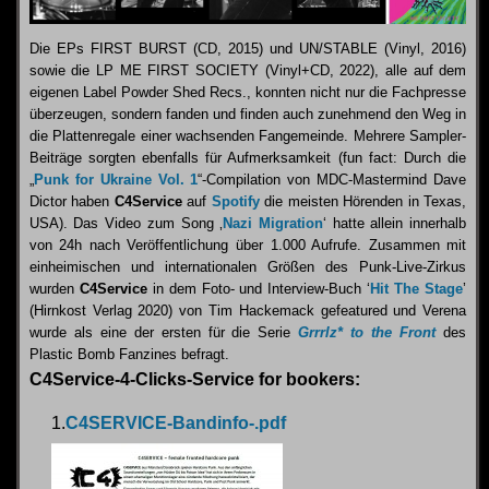
Die EPs FIRST BURST (CD, 2015) und UN/STABLE (Vinyl, 2016)
sowie die LP ME FIRST SOCIETY (Vinyl+CD, 2022), alle auf dem
eigenen Label Powder Shed Recs., konnten nicht nur die Fachpresse
überzeugen, sondern fanden und finden auch zunehmend den Weg in
die Plattenregale einer wachsenden Fangemeinde. Mehrere Sampler-
Beiträge sorgten ebenfalls für Aufmerksamkeit (fun fact: Durch die
„
Punk for Ukraine Vol. 1
“-Compilation von MDC-Mastermind Dave
Dictor haben
C4Service
auf
Spotify
die meisten Hörenden in Texas,
USA). Das Video zum Song ‚
Nazi Migration
‘ hatte allein innerhalb
von 24h nach Veröffentlichung über 1.000 Aufrufe. Zusammen mit
einheimischen und internationalen Größen des Punk-Live-Zirkus
wurden
C4Service
in dem Foto- und Interview-Buch ‘
Hit The Stage
’
(Hirnkost Verlag 2020) von Tim Hackemack gefeatured und Verena
wurde als eine der ersten für die Serie
Grrrlz* to the Front
des
Plastic Bomb Fanzines befragt.
C4Service-4-Clicks-Service for bookers:
1.
C4SERVICE-Bandinfo-.pdf