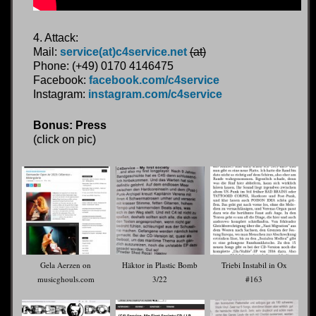
4. Attack:
Mail:
service(at)c4service.net
(at)
Phone: (+49) 0170 4146475
Facebook:
facebook.com/c4service
Instagram:
instagram.com/c4service
Bonus: Press
(click on pic)
Gela Aerzen on
Häktor in Plastic Bomb
Triebi Instabil in Ox
musicghouls.com
3/22
#163