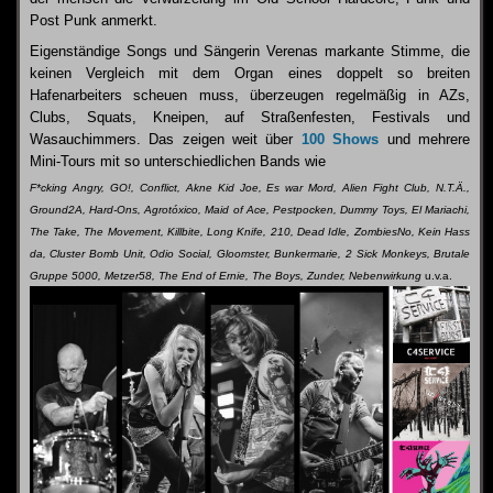
Post Punk anmerkt.
Eigenständige Songs und Sängerin Verenas markante Stimme, die
keinen Vergleich mit dem Organ eines doppelt so breiten
Hafenarbeiters scheuen muss, überzeugen regelmäßig in AZs,
Clubs, Squats, Kneipen, auf Straßenfesten, Festivals und
Wasauchimmers. Das zeigen weit über
100 Shows
und mehrere
Mini-Tours mit so unterschiedlichen Bands wie
F*cking Angry, GO!, Conflict, Akne Kid Joe, Es war Mord, Alien Fight Club, N.T.Ä.,
Ground2A, Hard-Ons, Agrotóxico, Maid of Ace, Pestpocken, Dummy Toys, El Mariachi,
The Take, The Movement, Killbite, Long Knife, 210, Dead Idle, ZombiesNo, Kein Hass
da, Cluster Bomb Unit, Odio Social, Gloomster, Bunkermarie, 2 Sick Monkeys, Brutale
Gruppe 5000, Metzer58, The End of Ernie, The Boys, Zunder, Nebenwirkung
u.v.a.