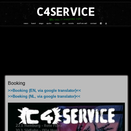
C4SERVICE
We call it hardcore punk
news
band
stage
audio
video
pix
words
stuff we sell
contact
Booking
>>Booking (EN, via google translator)<<
>>Boeking (NL, via google translator)<<