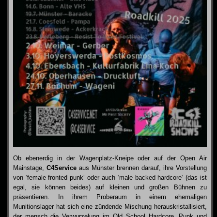
Ob ebenerdig in der Wagenplatz-Kneipe oder auf der Open Air
Mainstage,
C4Service
aus Münster brennen darauf, ihre Vorstellung
von ‘female fronted punk‘ oder auch ‘male backed hardcore‘ (das ist
egal, sie können beides) auf kleinen und großen Bühnen zu
präsentieren. In ihrem Proberaum in einem ehemaligen
Munitionslager hat sich eine zündende Mischung herauskristallisiert,
der mensch die Verwurzelung im Old School Hardcore, Punk und